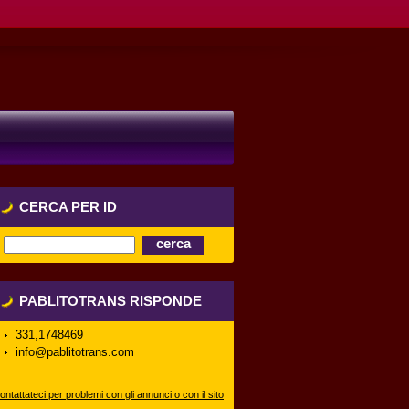
CERCA PER ID
PABLITOTRANS RISPONDE
331,1748469
info@pablitotrans.com
ontattateci per problemi con gli annunci o con il sito