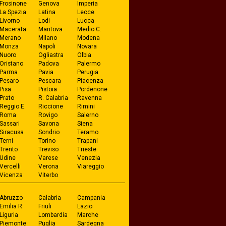
Frosinone
Genova
Imperia
La Spezia
Latina
Lecce
Livorno
Lodi
Lucca
Macerata
Mantova
Medio C.
Merano
Milano
Modena
Monza
Napoli
Novara
Nuoro
Ogliastra
Olbia
Oristano
Padova
Palermo
Parma
Pavia
Perugia
Pesaro
Pescara
Piacenza
Pisa
Pistoia
Pordenone
Prato
R. Calabria
Ravenna
Reggio E.
Riccione
Rimini
Roma
Rovigo
Salerno
Sassari
Savona
Siena
Siracusa
Sondrio
Teramo
Terni
Torino
Trapani
Trento
Treviso
Trieste
Udine
Varese
Venezia
Vercelli
Verona
Viareggio
Vicenza
Viterbo
Abruzzo
Calabria
Campania
Emilia R.
Friuli
Lazio
Liguria
Lombardia
Marche
Piemonte
Puglia
Sardegna