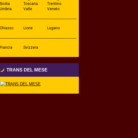
Sicilia
Toscana
Trentino
Umbria
Valle
Veneto
D'Aosta
Chiasso
Lione
Lugano
Francia
Svizzera
TRANS DEL MESE