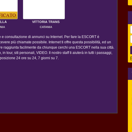
LLA
VITTORIA TRANS
NIA
CATANIA
ne e consultazione di annunci su Internet. Per fare la ESCORT è
evere più chiamate possibile. Internet ti offre questa possibilità, ed un
ere raggiunta facilmente da chiunque cerchi una ESCORT nella sua città.
 in tour, siti personali, VIDEO. Il nostro staff ti aiuterà in tutti i passaggi,
posizione 24 ore su 24, 7 giorni su 7.