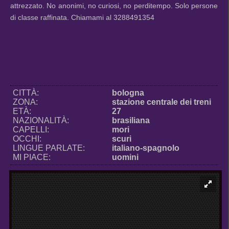
attrezzato. No anonimi, no curiosi, no perditempo. Solo persone
di classe raffinata. Chiamami al 3288491354
CITTÀ:
bologna
ZONA:
stazione centrale dei treni
ETÀ:
27
NAZIONALITÀ:
brasiliana
CAPELLI:
mori
OCCHI:
scuri
LINGUE PARLATE:
italiano-spagnolo
MI PIACE:
uomini