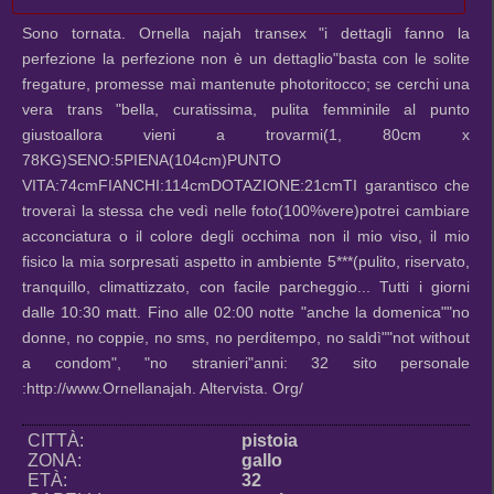
Sono tornata. Ornella najah transex "i dettagli fanno la
perfezione la perfezione non è un dettaglio"basta con le solite
fregature, promesse maì mantenute photoritocco; se cerchi una
vera trans "bella, curatissima, pulita femminile al punto
giustoallora vieni a trovarmi(1, 80cm x
78KG)SENO:5PIENA(104cm)PUNTO
VITA:74cmFIANCHI:114cmDOTAZIONE:21cmTI garantisco che
troveraì la stessa che vedì nelle foto(100%vere)potrei cambiare
acconciatura o il colore degli occhima non il mio viso, il mio
fisico la mia sorpresati aspetto in ambiente 5***(pulito, riservato,
tranquillo, climattizzato, con facile parcheggio... Tutti i giorni
dalle 10:30 matt. Fino alle 02:00 notte "anche la domenica""no
donne, no coppie, no sms, no perditempo, no saldì""not without
a condom", "no stranieri"anni: 32 sito personale
:http://www.Ornellanajah. Altervista. Org/
CITTÀ:
pistoia
ZONA:
gallo
ETÀ:
32