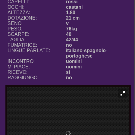
CAPELLI:
rossi
OCCHI:
castani
ALTEZZA:
1.80
DOTAZIONE:
21 cm
SENO:
v
PESO:
76kg
SCARPE:
40
TAGLIA:
42/44
FUMATRICE:
no
LINGUE PARLATE:
italiano-spagnolo-
portoghese
INCONTRO:
uomini
MI PIACE:
uomini
RICEVO:
sì
RAGGIUNGO:
no