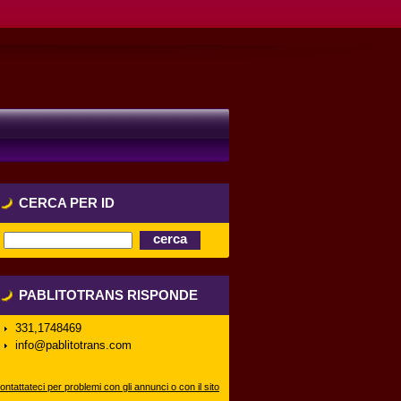
CERCA PER ID
PABLITOTRANS RISPONDE
331,1748469
info@pablitotrans.com
ontattateci per problemi con gli annunci o con il sito