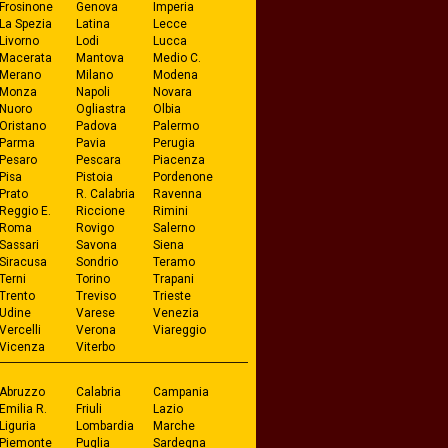
Frosinone
Genova
Imperia
La Spezia
Latina
Lecce
Livorno
Lodi
Lucca
Macerata
Mantova
Medio C.
Merano
Milano
Modena
Monza
Napoli
Novara
Nuoro
Ogliastra
Olbia
Oristano
Padova
Palermo
Parma
Pavia
Perugia
Pesaro
Pescara
Piacenza
Pisa
Pistoia
Pordenone
Prato
R. Calabria
Ravenna
Reggio E.
Riccione
Rimini
Roma
Rovigo
Salerno
Sassari
Savona
Siena
Siracusa
Sondrio
Teramo
Terni
Torino
Trapani
Trento
Treviso
Trieste
Udine
Varese
Venezia
Vercelli
Verona
Viareggio
Vicenza
Viterbo
Abruzzo
Calabria
Campania
Emilia R.
Friuli
Lazio
Liguria
Lombardia
Marche
Piemonte
Puglia
Sardegna