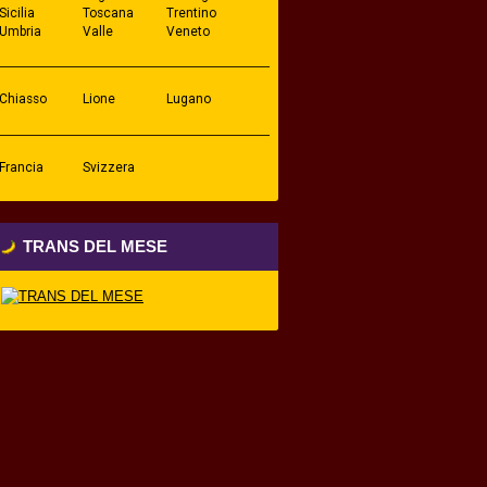
Sicilia
Toscana
Trentino
Umbria
Valle
Veneto
D'Aosta
Chiasso
Lione
Lugano
Francia
Svizzera
TRANS DEL MESE