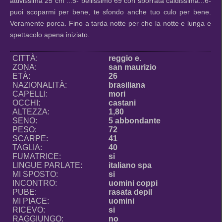
attivissima 25 cm ...5- bellissimo 69 con sborrata caldissima...6-
puoi scoparmi per bene, te sfondo anche tuo culo per bene.
Veramente porca. Fino a tarda notte per che la notte e lunga e
spettacolo apena iniziato.
CITTÀ:
reggio e.
ZONA:
san maurizio
ETÀ:
26
NAZIONALITÀ:
brasiliana
CAPELLI:
mori
OCCHI:
castani
ALTEZZA:
1,80
SENO:
5 abbondante
PESO:
72
SCARPE:
41
TAGLIA:
40
FUMATRICE:
si
LINGUE PARLATE:
italiano spa
MI SPOSTO:
si
INCONTRO:
uomini coppi
PUBE:
rasata depil
MI PIACE:
uomini
RICEVO:
si
RAGGIUNGO:
no