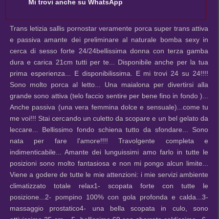
Mi trovi anche su WhatsApp
Trans letizia sallis pornostar veramente porca super trans attiva
e passiva amante dei preliminare al naturale bomba sexy in
cerca di sesso forte 24/24bellissima donna con terza gamba
dura e carica 21cm tutti per te... Disponibile anche per la tua
prima esperienza... E disponibilissima. E mi trovi 24 su 24!!!!
Sono molto porca al letto... Una maialona per divertirsi alla
grande sono attiva (telo faccio sentire per bene fino in fondo )...
Anche passiva (una vera femmina dolce e sensuale)...come tu
me voi!!! Stai cercando un culetto da scopare e un bel gelato da
leccare... Bellissimo fondo schiena tutto da sfondare... Sono
nata per fare l'amore!!!! Travolgente completa e
indimenticabile... Amante dei lunguissimi amo farlo in tutte le
posizioni sono molto fantasiosa e non mi pongo alcun limite...
Viene a godere de tutte le mie attenzioni: i mie servizi ambiente
climatizzato totale relax1- scopata forte con tutte le
posizione...2- pompino 100% con gola profonda e calda...3-
massaggio prostatico4- una bella scopata in culo, sono